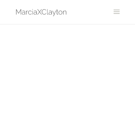
OBITUARIUS series
TOUCH ME |
TOQUE ME
Braille on tinplate, marine plywood and acrylic top |
Escrita braile em folha de flandres sobre compensado
náutico e cúpula de acrílico